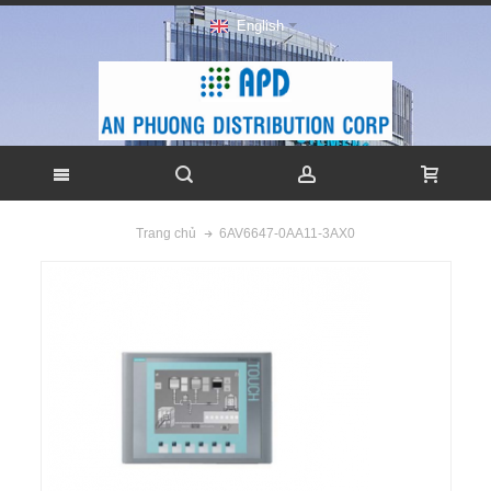
English
6AV6647-0AA11-3AX0
Trang chủ