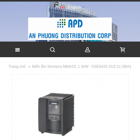
English
Biến tần Siemens MM420, 1.5kW - 6SE6420-2UC21-5BA1
Trang chủ