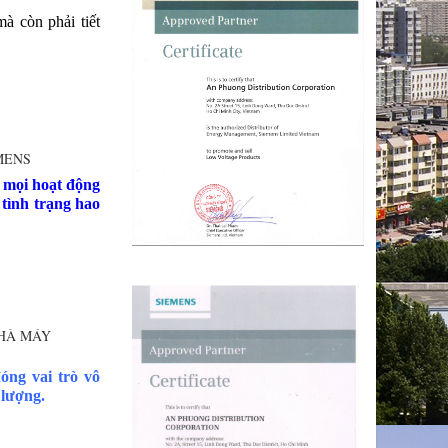
à còn phải tiết
MENS
 mọi hoạt động
 tình trạng hao
NHÀ MÁY
óng vai trò vô
 lượng.