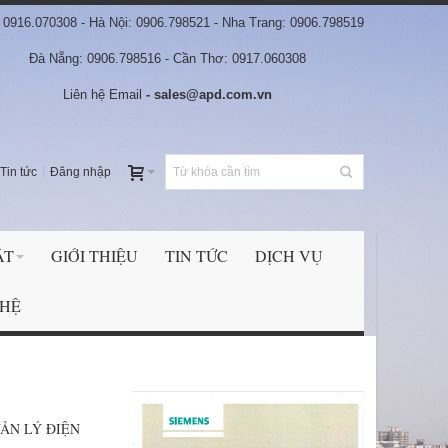
0916.070308 - Hà Nội: 0906.798521 - Nha Trang: 0906.798519
Đà Nẵng: 0906.798516 - Cần Thơ: 0917.060308
Liên hệ Email
- sales@apd.com.vn
Tin tức
Đăng nhập
ẬT
GIỚI THIỆU
TIN TỨC
DỊCH VỤ
 HỆ
UẢN LÝ ĐIỆN