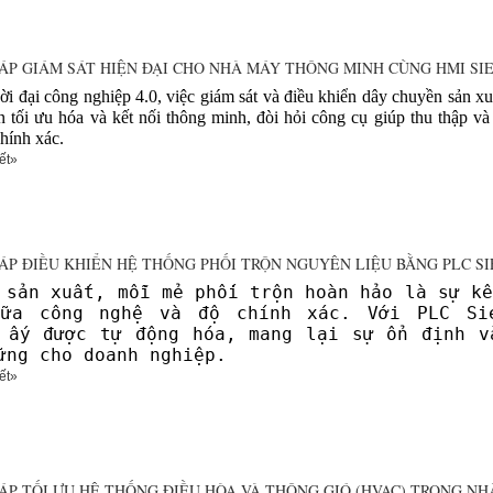
HÁP GIÁM SÁT HIỆN ĐẠI CHO NHÀ MÁY THÔNG MINH CÙNG HMI SI
ời đại công nghiệp 4.0, việc giám sát và điều khiển dây chuyền sản x
n tối ưu hóa và kết nối thông minh, đòi hỏi công cụ giúp thu thập và 
hính xác.
ết»
HÁP ĐIỀU KHIỂN HỆ THỐNG PHỐI TRỘN NGUYÊN LIỆU BẰNG PLC S
 sản xuất, mỗi mẻ phối trộn hoàn hảo là sự kế
iữa công nghệ và độ chính xác. Với PLC Si
 ấy được tự động hóa, mang lại sự ổn định v
ững cho doanh nghiệp.
ết»
HÁP TỐI ƯU HỆ THỐNG ĐIỀU HÒA VÀ THÔNG GIÓ (HVAC) TRONG NH