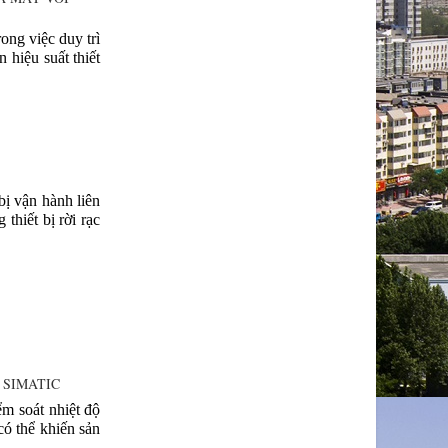
ong việc duy trì
 hiệu suất thiết
S
bị vận hành liên
thiết bị rời rạc
 SIMATIC
ểm soát nhiệt độ
có thể khiến sản