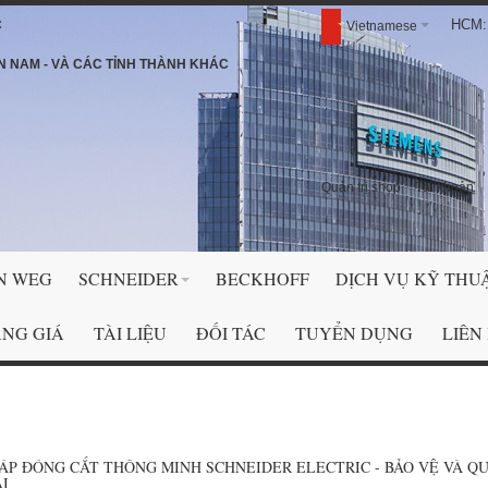
HCM: 
C
Vietnamese
N NAM - VÀ CÁC TỈNH THÀNH KHÁC
Quản trị shop
Tài khoản
N WEG
SCHNEIDER
BECKHOFF
DỊCH VỤ KỸ THU
NG GIÁ
TÀI LIỆU
ĐỐI TÁC
TUYỂN DỤNG
LIÊN
HÁP ĐÓNG CẮT THÔNG MINH SCHNEIDER ELECTRIC - BẢO VỆ VÀ Q
ẠI