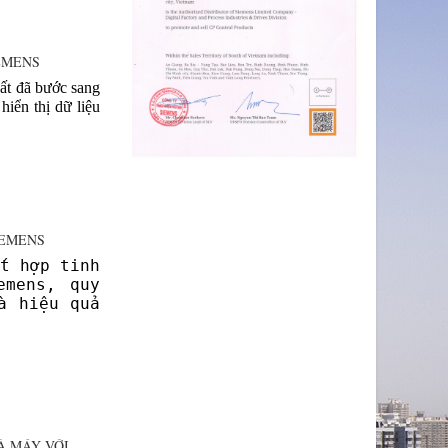
EMENS
uất đã bước sang
hiển thị dữ liệu
IEMENS
t hợp tinh
emens, quy
à hiệu quả
À MÁY VỚI