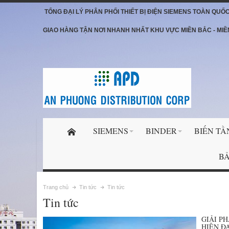
TỔNG ĐẠI LÝ PHÂN PHỐI THIẾT BỊ ĐIỆN SIEMENS TOÀN QUỐ
GIAO HÀNG TẬN NƠI NHANH NHẤT KHU VỰC MIỀN BẮC - MIỀ
SIEMENS
BINDER
BIẾN TẦ
BẢ
Trang chủ
Tin tức
Tin tức
Tin tức
GIẢI P
HIỆN Đ