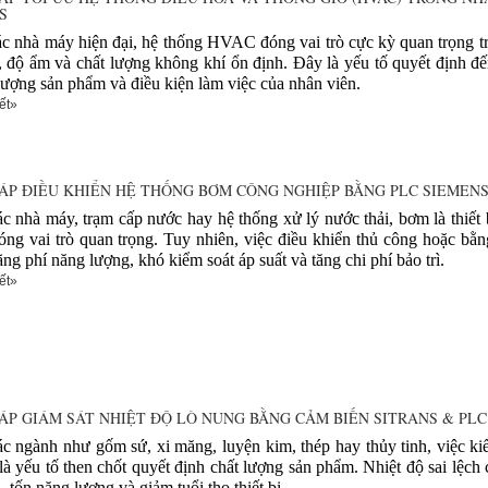
S
c nhà máy hiện đại, hệ thống HVAC đóng vai trò cực kỳ quan trọng tr
, độ ẩm và chất lượng không khí ổn định. Đây là yếu tố quyết định đến
 lượng sản phẩm và điều kiện làm việc của nhân viên.
ết»
HÁP ĐIỀU KHIỂN HỆ THỐNG BƠM CÔNG NGHIỆP BẰNG PLC SIEMEN
c nhà máy, trạm cấp nước hay hệ thống xử lý nước thải, bơm là thiết 
óng vai trò quan trọng. Tuy nhiên, việc điều khiển thủ công hoặc bằng 
ãng phí năng lượng, khó kiểm soát áp suất và tăng chi phí bảo trì.
ết»
HÁP GIÁM SÁT NHIỆT ĐỘ LÒ NUNG BẰNG CẢM BIẾN SITRANS & PLC
c ngành như gốm sứ, xi măng, luyện kim, thép hay thủy tinh, việc ki
là yếu tố then chốt quyết định chất lượng sản phẩm. Nhiệt độ sai lệch 
, tốn năng lượng và giảm tuổi thọ thiết bị.