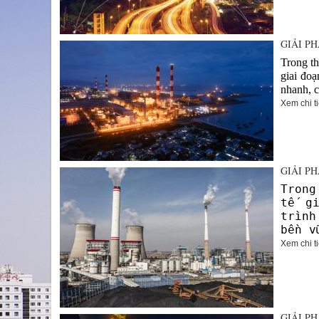
GIẢI P
Trong th
giai đoạ
nhanh, c
Xem chi ti
GIẢI P
Trong
tế g
trình
bền v
Xem chi ti
GIẢI P