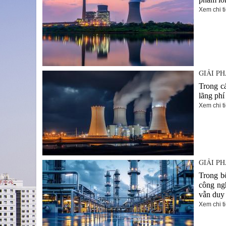
Xem chi ti
GIẢI P
Trong c
lãng phí
Xem chi ti
GIẢI P
Trong b
công ngh
vẫn duy 
Xem chi ti