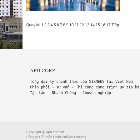
Quay lại
1
2
3
4
5
6
7
8
9
10
11
12
13
14
15
16
17
Tiếp
APD CORP
Tổng đại lý chính thức của SIEMENS tại Việt Nam
Phân phối - Tư vấn - Thi công công trình uy tín hà
Tận tâm - Nhanh Chóng - Chuyên nghiệp
Copyright @ apd.com.vn
Công ty Cổ Phần Phân Phối An Phương