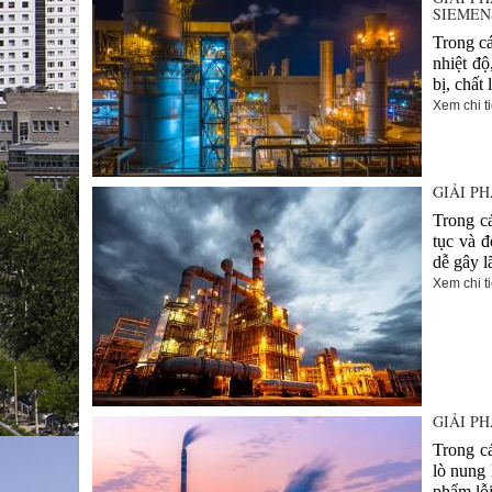
SIEMEN
Trong cá
nhiệt độ
bị, chất
Xem chi ti
GIẢI P
Trong cá
tục và đ
dễ gây l
Xem chi ti
GIẢI P
Trong cá
lò nung 
phẩm lỗi