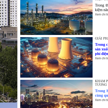
Trong t
kiệm năn
Xem chi ti
GIẢI P
Trong c
sản xuấ
phí điệ
Xem chi ti
KHÁM P
TƯƠNG 
Trong h
cùng qu
Xem chi ti