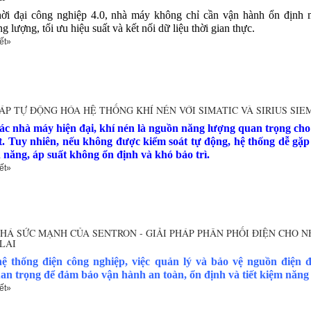
hời đại công nghiệp 4.0, nhà máy không chỉ cần vận hành ổn định m
g lượng, tối ưu hiệu suất và kết nối dữ liệu thời gian thực.
ết»
HÁP TỰ ĐỘNG HÓA HỆ THỐNG KHÍ NÉN VỚI SIMATIC VÀ SIRIUS SIE
ác nhà máy hiện đại, khí nén là nguồn năng lượng quan trọng cho
t. Tuy nhiên, nếu không được kiểm soát tự động, hệ thống dễ gặp
n năng, áp suất không ổn định và khó bảo trì.
ết»
HÁ SỨC MẠNH CỦA SENTRON - GIẢI PHÁP PHÂN PHỐI ĐIỆN CHO 
LAI
ệ thống điện công nghiệp, việc quản lý và bảo vệ nguồn điện đ
an trọng để đảm bảo vận hành an toàn, ổn định và tiết kiệm năng
ết»