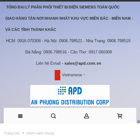
TỔNG ĐẠI LÝ PHÂN PHỐI THIẾT BỊ ĐIỆN SIEMENS TOÀN QUỐC
GIAO HÀNG TẬN NƠI NHANH NHẤT KHU VỰC MIỀN BẮC - MIỀN NAM -
VÀ CÁC TỈNH THÀNH KHÁC
HCM: 0916.070308 - Hà Nội: 0906.798521 - Nha Trang: 0906.798519
Đà Nẵng: 0906.798516 - Cần Thơ: 0917.060308
Liên hệ Email
- sales@apd.com.vn
Vietnamese
Trang chủ
Chính sách chung