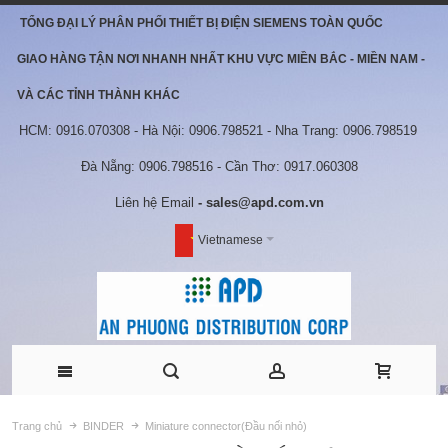
TỔNG ĐẠI LÝ PHÂN PHỐI THIẾT BỊ ĐIỆN SIEMENS TOÀN QUỐC
GIAO HÀNG TẬN NƠI NHANH NHẤT KHU VỰC MIỀN BẮC - MIỀN NAM -
VÀ CÁC TỈNH THÀNH KHÁC
HCM: 0916.070308 - Hà Nội: 0906.798521 - Nha Trang: 0906.798519
Đà Nẵng: 0906.798516 - Cần Thơ: 0917.060308
Liên hệ Email
- sales@apd.com.vn
Vietnamese
Trang chủ
BINDER
Miniature connector(Đầu nối nhỏ)