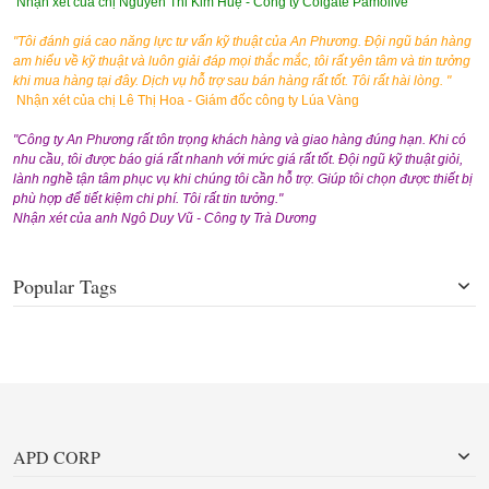
Nhận xét của chị Nguyễn Thi Kim Huệ - Công ty Colgate Pamolive
"Tôi đánh giá cao năng lực tư vấn kỹ thuật của An Phương. Đội ngũ bán hàng
am hiểu về kỹ thuật và luôn giải đáp mọi thắc mắc, tôi rất yên tâm và tin tưởng
khi mua hàng tại đây. Dịch vụ hỗ trợ sau bán hàng rất tốt. Tôi rất hài lòng. "
Nhận xét của chị Lê Thị Hoa - Giám đốc công ty Lúa Vàng
"Công ty An Phương rất tôn trọng khách hàng và giao hàng đúng hạn. Khi có
nhu cầu, tôi được báo giá rất nhanh với mức giá rất tốt. Đội ngũ kỹ thuật giỏi,
lành nghề tận tâm phục vụ khi chúng tôi cần hỗ trợ. Giúp tôi chọn được thiết bị
phù hợp để tiết kiệm chi phí. Tôi rất tin tưởng."
Nhận xét của anh Ngô Duy Vũ - Công ty Trà Dương
Popular Tags
APD CORP