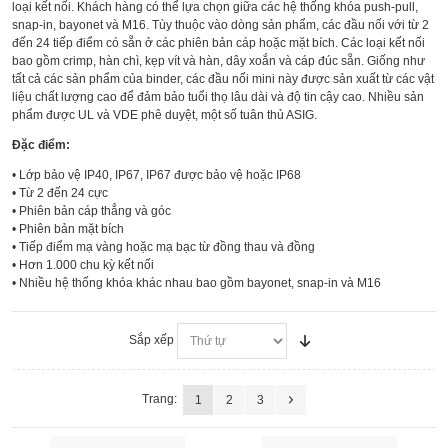
loại kết nối. Khách hàng có thể lựa chọn giữa các hệ thống khóa push-pull,
snap-in, bayonet và M16. Tùy thuộc vào dòng sản phẩm, các đầu nối với từ 2
đến 24 tiếp điểm có sẵn ở các phiên bản cáp hoặc mặt bích. Các loại kết nối
bao gồm crimp, hàn chì, kẹp vít và hàn, dây xoắn và cáp đúc sẵn. Giống như
tất cả các sản phẩm của binder, các đầu nối mini này được sản xuất từ các vật
liệu chất lượng cao để đảm bảo tuổi thọ lâu dài và độ tin cậy cao. Nhiều sản
phẩm được UL và VDE phê duyệt, một số tuân thủ ASIG.
Đặc điểm:
• Lớp bảo vệ IP40, IP67, IP67 được bảo vệ hoặc IP68
• Từ 2 đến 24 cực
• Phiên bản cáp thẳng và góc
• Phiên bản mặt bích
• Tiếp điểm mạ vàng hoặc mạ bạc từ đồng thau và đồng
• Hơn 1.000 chu kỳ kết nối
• Nhiều hệ thống khóa khác nhau bao gồm bayonet, snap-in và M16
Sắp xếp
Trang:
1
2
3