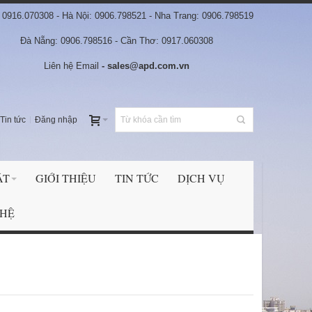
0916.070308 - Hà Nội: 0906.798521 - Nha Trang: 0906.798519
Đà Nẵng: 0906.798516 - Cần Thơ: 0917.060308
Liên hệ Email
- sales@apd.com.vn
Tin tức
Đăng nhập
ẬT
GIỚI THIỆU
TIN TỨC
DỊCH VỤ
 HỆ