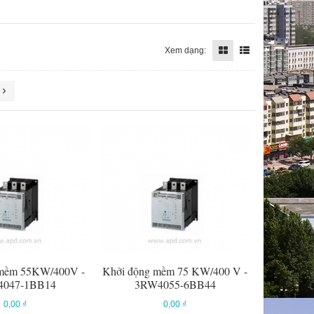
Xem dạng:
 mềm 55KW/400V -
Khởi động mềm 75 KW/400 V -
047-1BB14
3RW4055-6BB44
0,00 ₫
0,00 ₫