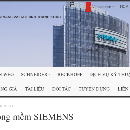
HCM: 
C
Vietnamese
N NAM - VÀ CÁC TỈNH THÀNH KHÁC
Quản trị shop
Tài khoản
N WEG
SCHNEIDER
BECKHOFF
DỊCH VỤ KỸ THU
NG GIÁ
TÀI LIỆU
ĐỐI TÁC
TUYỂN DỤNG
LIÊN
 SIEMENS
động mềm SIEMENS