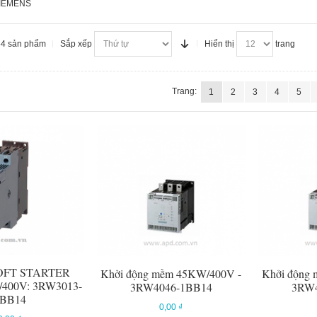
SIEMENS
54 sản phẩm
Sắp xếp
Hiển thị
trang
Trang:
1
2
3
4
5
SOFT STARTER
Khởi động mềm 45KW/400V -
Khởi động
/400V: 3RW3013-
3RW4046-1BB14
3RW4
BB14
0,00 ₫