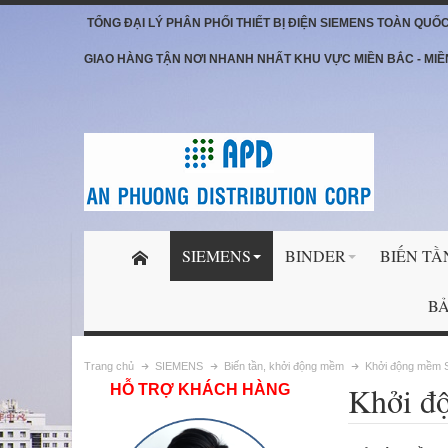
TỔNG ĐẠI LÝ PHÂN PHỐI THIẾT BỊ ĐIỆN SIEMENS TOÀN QUỐ
GIAO HÀNG TẬN NƠI NHANH NHẤT KHU VỰC MIỀN BẮC - MIỀ
SIEMENS
BINDER
BIẾN TẦ
BẢ
Trang chủ
SIEMENS
Biến tần, khởi động mềm
Khởi động mềm
Khởi 
HỖ TRỢ KHÁCH HÀNG