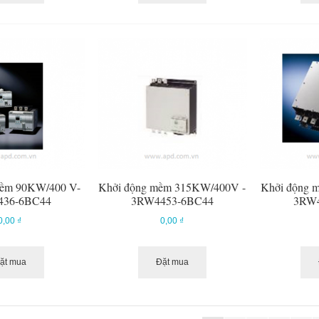
mềm 90KW/400 V-
Khởi động mềm 315KW/400V -
Khởi động 
436-6BC44
3RW4453-6BC44
3RW4
0,00 ₫
0,00 ₫
ặt mua
Đặt mua