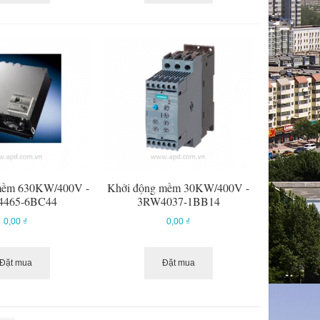
mềm 630KW/400V -
Khởi động mềm 30KW/400V -
465-6BC44
3RW4037-1BB14
0,00 ₫
0,00 ₫
Đặt mua
Đặt mua