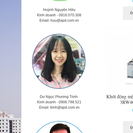
Huỳnh Nguyên Hữu
Đ
Kinh doanh -
0916.070.308
Email:
huu@apd.com.vn
Khởi động m
Dư Ngọc Phương Trinh
3RW4
Kinh doanh - 0906.798.521
Email:
trinh@apd.com.vn
Đ