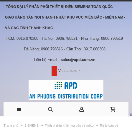
TỔNG ĐẠI LÝ PHÂN PHỐI THIẾT BỊ ĐIỆN SIEMENS TOÀN QUỐC
GIAO HÀNG TẬN NƠI NHANH NHẤT KHU VỰC MIỀN BẮC - MIỀN NAM -
VÀ CÁC TỈNH THÀNH KHÁC
HCM: 0916.070308 - Hà Nội: 0906.798521 - Nha Trang: 0906.798519
Đà Nẵng: 0906.798516 - Cần Thơ: 0917.060308
Liên hệ Email
- sales@apd.com.vn
Vietnamese
Trang chủ
SIEMENS
Thiết bị điều khiển và bảo vệ môtơ
Rờ le bảo vệ