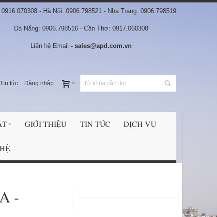
0916.070308 - Hà Nội: 0906.798521 - Nha Trang: 0906.798519
Đà Nẵng: 0906.798516 - Cần Thơ: 0917.060308
Liên hệ Email
- sales@apd.com.vn
Tin tức
Đăng nhập
ẬT
GIỚI THIỆU
TIN TỨC
DỊCH VỤ
 HỆ
A -