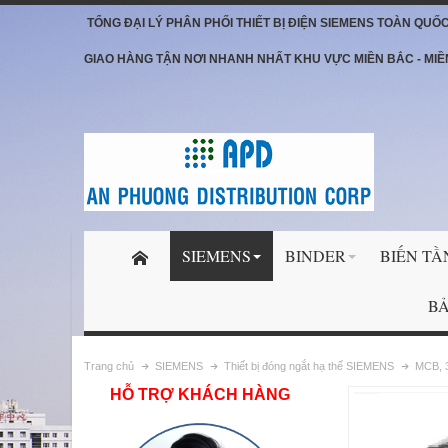
TỔNG ĐẠI LÝ PHÂN PHỐI THIẾT BỊ ĐIỆN SIEMENS TOÀN QUỐ
GIAO HÀNG TẬN NƠI NHANH NHẤT KHU VỰC MIỀN BẮC - MIỀ
SIEMENS
BINDER
BIẾN TẦ
BẢ
Trang chủ
SIEMENS
Thiết bị đóng ngắt hạ thế SIEMENS
MCB, 3
HỖ TRỢ KHÁCH HÀNG