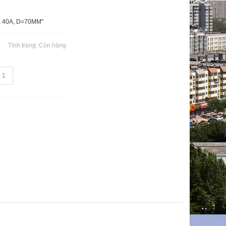
, 40A, D=70MM"
Tình trạng:
Còn hàng