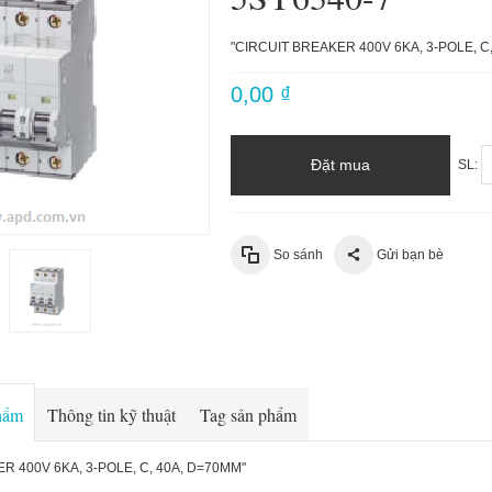
"CIRCUIT BREAKER 400V 6KA, 3-POLE, C
0,00 ₫
Đặt mua
SL:
So sánh
Gửi bạn bè
phẩm
Thông tin kỹ thuật
Tag sản phẩm
R 400V 6KA, 3-POLE, C, 40A, D=70MM"