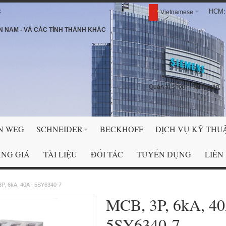
HCM: 
C
Vietnamese
N NAM - VÀ CÁC TỈNH THÀNH KHÁC
Quản trị shop
Tài khoản
N WEG
SCHNEIDER
BECKHOFF
DỊCH VỤ KỸ THU
NG GIÁ
TÀI LIỆU
ĐỐI TÁC
TUYỂN DỤNG
LIÊN
P, 6kA, 40A - 5SY6340-7
MCB, 3P, 6kA, 40
5SY6340-7