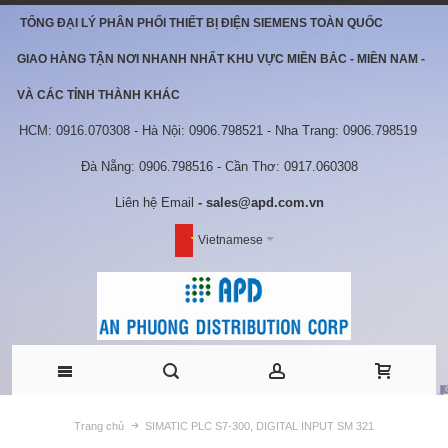
TỔNG ĐẠI LÝ PHÂN PHỐI THIẾT BỊ ĐIỆN SIEMENS TOÀN QUỐC
GIAO HÀNG TẬN NƠI NHANH NHẤT KHU VỰC MIỀN BẮC - MIỀN NAM -
VÀ CÁC TỈNH THÀNH KHÁC
HCM: 0916.070308 - Hà Nội: 0906.798521 - Nha Trang: 0906.798519
Đà Nẵng: 0906.798516 - Cần Thơ: 0917.060308
Liên hệ Email
- sales@apd.com.vn
Vietnamese
Trang chủ
SIMATIC PLC S7-300, DIGITAL INPUT SM 321