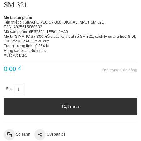
SM 321
Mô tả sản phẩm
Tên thiết bị: SIMATIC PLC S7-300, DIGITAL INPUT SM 321
EAN: 4025515060833
Mã sản phẩm: 6ES7321-1FF01-0AA0
Mô tả: SIMATIC S7-300, Đầu vào kỹ thuật số SM 321, cách ly quang học, 8 DI,
120 V/230 V AC, 1x 20 cực
Trọng lượng tịnh : 0.254 Kg
Hãng sản xuất: Siemens.
Xuất xứ: Đức.
0,00 ₫
Tình trạng:
Còn hàng
SL:
Đặt mua
So sánh
Gửi bạn bè