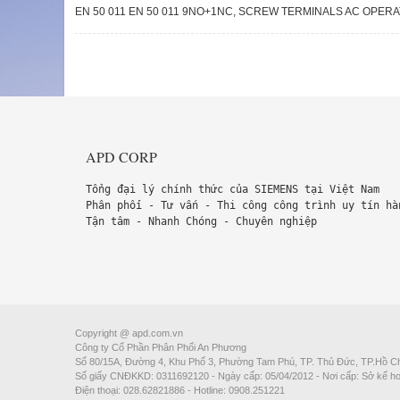
EN 50 011 EN 50 011 9NO+1NC, SCREW TERMINALS AC OPERAT
APD CORP
Tổng đại lý chính thức của SIEMENS tại Việt Nam
Phân phối - Tư vấn - Thi công công trình uy tín hà
Tận tâm - Nhanh Chóng - Chuyên nghiệp
Copyright @ apd.com.vn
Công ty Cổ Phần Phân Phối An Phương
Số 80/15A, Đường 4, Khu Phố 3, Phường Tam Phú, TP. Thủ Đức, TP.Hồ Ch
Số giấy CNĐKKD: 0311692120 - Ngày cấp: 05/04/2012 - Nơi cấp: Sở kế h
Điện thoại: 028.62821886 - Hotline: 0908.251221