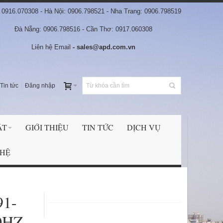
0916.070308 - Hà Nội: 0906.798521 - Nha Trang: 0906.798519
Đà Nẵng: 0906.798516 - Cần Thơ: 0917.060308
Liên hệ Email
- sales@apd.com.vn
Tin tức
Đăng nhập
ẬT
GIỚI THIỆU
TIN TỨC
DỊCH VỤ
 HỆ
91-
0HZ