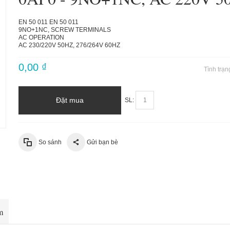
EN 50 011 EN 50 011
9NO+1NC, SCREW TERMINALS
AC OPERATION
AC 230/220V 50HZ, 276/264V 60HZ
0,00 ₫
Tình trạn
Đặt mua
SL:
So sánh
Gửi bạn bè
m