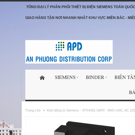
TỔNG ĐẠI LÝ PHÂN PHỐI THIẾT BỊ ĐIỆN SIEMENS TOÀN QUỐ
GIAO HÀNG TẬN NƠI NHANH NHẤT KHU VỰC MIỀN BẮC - MIỀ
SIEMENS
BINDER
BIẾN TẦ
BẢ
Trang chủ
Khởi động từ Siemens - 3TH4391-0AP0 - 9NO+1NC, AC 22