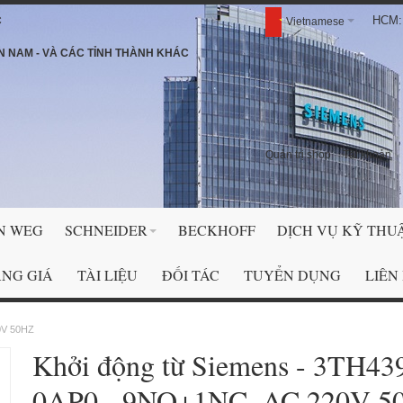
HCM: 
C
Vietnamese
N NAM - VÀ CÁC TỈNH THÀNH KHÁC
Quản trị shop
Tài khoản
N WEG
SCHNEIDER
BECKHOFF
DỊCH VỤ KỸ THU
NG GIÁ
TÀI LIỆU
ĐỐI TÁC
TUYỂN DỤNG
LIÊN
0V 50HZ
Khởi động từ Siemens - 3TH43
0AP0 - 9NO+1NC, AC 220V 5