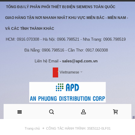
TỔNG ĐẠI LÝ PHÂN PHỐI THIẾT BỊ ĐIỆN SIEMENS TOÀN QUỐC
GIAO HÀNG TẬN NƠI NHANH NHẤT KHU VỰC MIỀN BẮC - MIỀN NAM -
VÀ CÁC TỈNH THÀNH KHÁC
HCM: 0916.070308 - Hà Nội: 0906.798521 - Nha Trang: 0906.798519
Đà Nẵng: 0906.798516 - Cần Thơ: 0917.060308
Liên hệ Email
- sales@apd.com.vn
Vietnamese
Trang chủ
CÔNG TẮC HÀNH TRÌNH: 3SE5112-0LF01