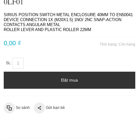
0LF01
SIRIUS POSITION SWITCH METAL ENCLOSURE 40MM TO EN50041
DEVICE CONNECTION 1X (M20X1.5) 1NO/ 2NC SNAP-ACTION
CONTACTS ANGULAR METAL
ROLLER LEVER AND PLASTIC ROLLER 22MM
0,00 ₫
Tình trạng:
Còn hàng
SL:
Đặt mua
So sánh
Gửi bạn bè