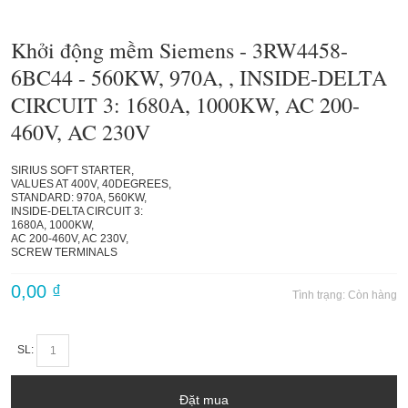
Khởi động mềm Siemens - 3RW4458-
6BC44 - 560KW, 970A, , INSIDE-DELTA
CIRCUIT 3: 1680A, 1000KW, AC 200-
460V, AC 230V
SIRIUS SOFT STARTER,
VALUES AT 400V, 40DEGREES,
STANDARD: 970A, 560KW,
INSIDE-DELTA CIRCUIT 3:
1680A, 1000KW,
AC 200-460V, AC 230V,
SCREW TERMINALS
0,00 ₫
Tình trạng:
Còn hàng
SL:
Đặt mua