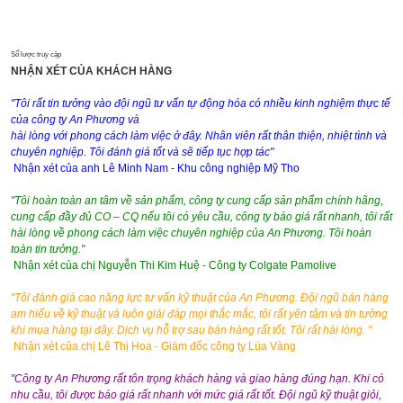
Số lược truy cập
NHẬN XÉT CỦA KHÁCH HÀNG
"Tôi rất tin tưởng vào đội ngũ tư vấn tự động hóa có nhiều kinh nghiệm thực tế
của công ty An Phương và
hài lòng với phong cách làm việc ở đây. Nhân viên rất thân thiện, nhiệt tình và
chuyên nghiệp. Tôi đánh giá tốt và sẽ tiếp tục hợp tác"
Nhận xét của anh Lê Minh Nam - Khu công nghiệp Mỹ Tho
"Tôi hoàn toàn an tâm về sản phẩm, công ty cung cấp sản phẩm chính hãng,
cung cấp đầy đủ CO – CQ nếu tôi có yêu cầu, công ty báo giá rất nhanh, tôi rất
hài lòng về phong cách làm việc chuyên nghiệp của An Phương. Tôi hoàn
toàn tin tưởng."
Nhận xét của chị Nguyễn Thi Kim Huệ - Công ty Colgate Pamolive
"Tôi đánh giá cao năng lực tư vấn kỹ thuật của An Phương. Đội ngũ bán hàng
am hiểu về kỹ thuật và luôn giải đáp mọi thắc mắc, tôi rất yên tâm và tin tưởng
khi mua hàng tại đây. Dịch vụ hỗ trợ sau bán hàng rất tốt. Tôi rất hài lòng. "
Nhận xét của chị Lê Thị Hoa - Giám đốc công ty Lúa Vàng
"Công ty An Phương rất tôn trọng khách hàng và giao hàng đúng hạn. Khi có
nhu cầu, tôi được báo giá rất nhanh với mức giá rất tốt. Đội ngũ kỹ thuật giỏi,