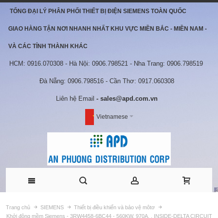
TỔNG ĐẠI LÝ PHÂN PHỐI THIẾT BỊ ĐIỆN SIEMENS TOÀN QUỐC
GIAO HÀNG TẬN NƠI NHANH NHẤT KHU VỰC MIỀN BẮC - MIỀN NAM -
VÀ CÁC TỈNH THÀNH KHÁC
HCM: 0916.070308 - Hà Nội: 0906.798521 - Nha Trang: 0906.798519
Đà Nẵng: 0906.798516 - Cần Thơ: 0917.060308
Liên hệ Email
- sales@apd.com.vn
Vietnamese
Trang chủ
SIEMENS
Thiết bị điều khiển và bảo vệ môtơ
Khởi động mềm Siemens - 3RW4458-6BC44 - 560KW, 970A, , INSIDE-DELTA CIRCUIT