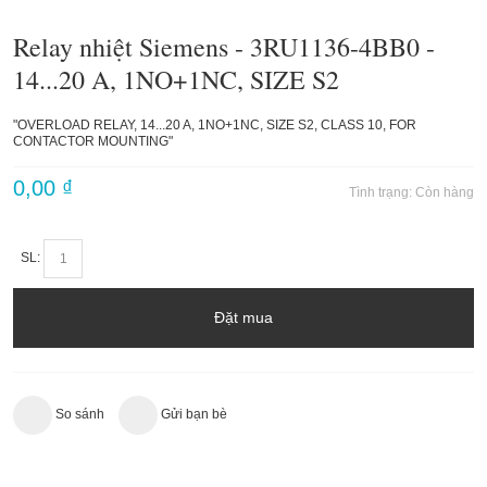
Relay nhiệt Siemens - 3RU1136-4BB0 -
14...20 A, 1NO+1NC, SIZE S2
"OVERLOAD RELAY, 14...20 A, 1NO+1NC, SIZE S2, CLASS 10, FOR
CONTACTOR MOUNTING"
0,00 ₫
Tình trạng:
Còn hàng
SL:
Đặt mua
So sánh
Gửi bạn bè