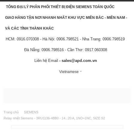
TỔNG ĐẠI LÝ PHÂN PHỐI THIẾT BỊ ĐIỆN SIEMENS TOÀN QUỐC
GIAO HÀNG TẬN NƠI NHANH NHẤT KHU VỰC MIỀN BẮC - MIỀN NAM -
VÀ CÁC TỈNH THÀNH KHÁC
HCM: 0916.070308 - Hà Nội: 0906.798521 - Nha Trang: 0906.798519
Đà Nẵng: 0906.798516 - Cần Thơ: 0917.060308
Liên hệ Email
- sales@apd.com.vn
Vietnamese
Trang chủ
SIEMENS
Relay nhiệt Siemens - 3RU1136-4BB0 - 14...20 A, 1NO+1NC, SIZE S2