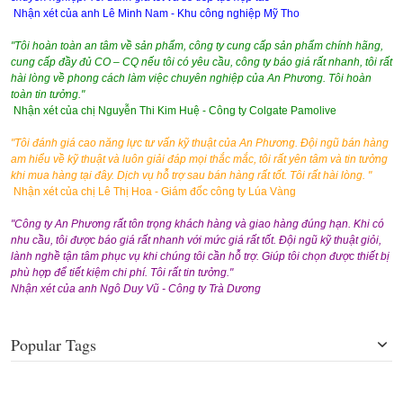
Nhận xét của anh Lê Minh Nam - Khu công nghiệp Mỹ Tho
"Tôi hoàn toàn an tâm về sản phẩm, công ty cung cấp sản phẩm chính hãng,
cung cấp đầy đủ CO – CQ nếu tôi có yêu cầu, công ty báo giá rất nhanh, tôi rất
hài lòng về phong cách làm việc chuyên nghiệp của An Phương. Tôi hoàn
toàn tin tưởng."
Nhận xét của chị Nguyễn Thi Kim Huệ - Công ty Colgate Pamolive
"Tôi đánh giá cao năng lực tư vấn kỹ thuật của An Phương. Đội ngũ bán hàng
am hiểu về kỹ thuật và luôn giải đáp mọi thắc mắc, tôi rất yên tâm và tin tưởng
khi mua hàng tại đây. Dịch vụ hỗ trợ sau bán hàng rất tốt. Tôi rất hài lòng. "
Nhận xét của chị Lê Thị Hoa - Giám đốc công ty Lúa Vàng
"Công ty An Phương rất tôn trọng khách hàng và giao hàng đúng hạn. Khi có
nhu cầu, tôi được báo giá rất nhanh với mức giá rất tốt. Đội ngũ kỹ thuật giỏi,
lành nghề tận tâm phục vụ khi chúng tôi cần hỗ trợ. Giúp tôi chọn được thiết bị
phù hợp để tiết kiệm chi phí. Tôi rất tin tưởng."
Nhận xét của anh Ngô Duy Vũ - Công ty Trà Dương
Popular Tags