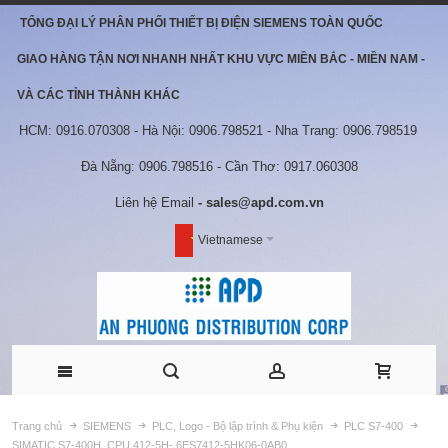
TỔNG ĐẠI LÝ PHÂN PHỐI THIẾT BỊ ĐIỆN SIEMENS TOÀN QUỐC
GIAO HÀNG TẬN NƠI NHANH NHẤT KHU VỰC MIỀN BẮC - MIỀN NAM -
VÀ CÁC TỈNH THÀNH KHÁC
HCM: 0916.070308 - Hà Nội: 0906.798521 - Nha Trang: 0906.798519
Đà Nẵng: 0906.798516 - Cần Thơ: 0917.060308
Liên hệ Email
- sales@apd.com.vn
Vietnamese
Trang chủ
SIEMENS
PLC, Logo - Bộ lập trình & Phụ kiện
PLC S7-400
SIMATIC S7-400H, CPU 412-5H- 6ES7412-5HK06-0AB0