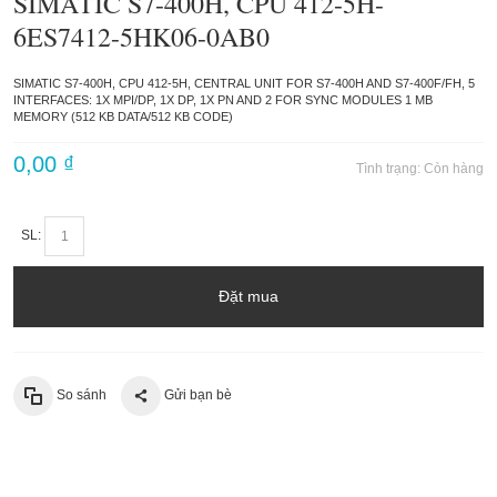
SIMATIC S7-400H, CPU 412-5H-
6ES7412-5HK06-0AB0
SIMATIC S7-400H, CPU 412-5H, CENTRAL UNIT FOR S7-400H AND S7-400F/FH, 5
INTERFACES: 1X MPI/DP, 1X DP, 1X PN AND 2 FOR SYNC MODULES 1 MB
MEMORY (512 KB DATA/512 KB CODE)
0,00 ₫
Tình trạng:
Còn hàng
SL:
Đặt mua
So sánh
Gửi bạn bè