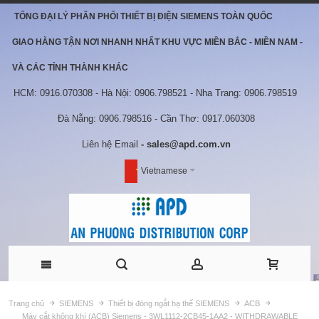
TỔNG ĐẠI LÝ PHÂN PHỐI THIẾT BỊ ĐIỆN SIEMENS TOÀN QUỐC
GIAO HÀNG TẬN NƠI NHANH NHẤT KHU VỰC MIỀN BẮC - MIỀN NAM -
VÀ CÁC TỈNH THÀNH KHÁC
HCM: 0916.070308 - Hà Nội: 0906.798521 - Nha Trang: 0906.798519
Đà Nẵng: 0906.798516 - Cần Thơ: 0917.060308
Liên hệ Email
- sales@apd.com.vn
Vietnamese
Trang chủ
SIEMENS
Thiết bị đóng ngắt hạ thế SIEMENS
ACB
Máy cắt không khí (ACB) Siemens - 3WL1112-2CB45-1AA2 - WITHDRAWABLE