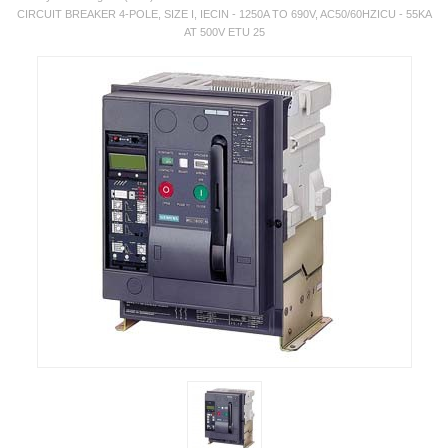
CIRCUIT BREAKER 4-POLE, SIZE I, IECIN - 1250A TO 690V, AC50/60HZICU - 55KA
AT 500V ETU 25