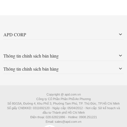
APD CORP
Thông tin chính sách bán hàng
Thông tin chính sách bán hàng
Copyright @ apd.com.vn
Công ty Cổ Phần Phân Phối An Phương
Số 80/15A, Đường 4, Khu Phố 3, Phường Tam Phú, TP. Thủ Đức, TP.Hồ Chí Minh
Số giấy CNĐKKD: 0311692120 - Ngày cấp: 05/04/2012 - Nơi cấp: Sở kế hoạch và
đầu tư Thành phố Hồ Chí Minh
Điện thoại: 028.62821886 - Hotline: 0908.251221
Email: sales@apd.com.vn