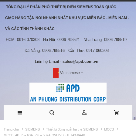
TỔNG ĐẠI LÝ PHÂN PHỐI THIẾT BỊ ĐIỆN SIEMENS TOÀN QUỐC
GIAO HÀNG TẬN NƠI NHANH NHẤT KHU VỰC MIỀN BẮC - MIỀN NAM -
VÀ CÁC TỈNH THÀNH KHÁC
HCM: 0916.070308 - Hà Nội: 0906.798521 - Nha Trang: 0906.798519
Đà Nẵng: 0906.798516 - Cần Thơ: 0917.060308
Liên hệ Email
- sales@apd.com.vn
Vietnamese
Trang chủ
SIEMENS
Thiết bị đóng ngắt hạ thế SIEMENS
MCCB
MCCB, 4P, In = 63A, Icu = 55kA: 3VL2706-1EJ43-0AA0