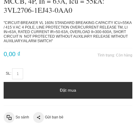
MCCB, 4P, In = 63A, Icu = 55kA:
3VL2706-1EJ43-0AA0
"CIRCUIT-BREAKER VL 160N STANDARD BREAKING CAPACITY ICU=55KA
/ 415 V AC 4 POLE, LINE PROTECTION OVERCURRENT RELEASE TM, LI
IN=63A, RATED CURRENT IR=50-63A, OVERLOAD II=300-600A, SHORT
CIRCUIT N NOT PROTECTED WITHOUT AUXILIARY RELEASE WITHOUT
AUXILIARY/ALARM SWITCH"
0,00 ₫
Tình trạng:
Còn hàng
SL:
Đặt mua
So sánh
Gửi bạn bè