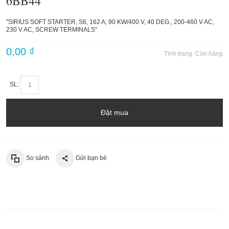
6BB44
"SIRIUS SOFT STARTER, S6, 162 A, 90 KW/400 V, 40 DEG., 200-460 V AC,
230 V AC, SCREW TERMINALS"
0,00 ₫
Tình trạng:
Còn hàng
SL:
Đặt mua
So sánh
Gửi bạn bè