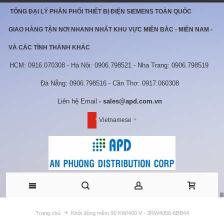
TỔNG ĐẠI LÝ PHÂN PHỐI THIẾT BỊ ĐIỆN SIEMENS TOÀN QUỐC
GIAO HÀNG TẬN NƠI NHANH NHẤT KHU VỰC MIỀN BẮC - MIỀN NAM -
VÀ CÁC TỈNH THÀNH KHÁC
HCM: 0916.070308 - Hà Nội: 0906.798521 - Nha Trang: 0906.798519
Đà Nẵng: 0906.798516 - Cần Thơ: 0917.060308
Liên hệ Email
- sales@apd.com.vn
Vietnamese
Trang chủ
Khởi động mềm 90 KW/400 V - 3RW4056-6BB44