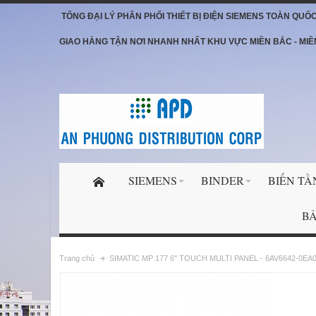
TỔNG ĐẠI LÝ PHÂN PHỐI THIẾT BỊ ĐIỆN SIEMENS TOÀN QUỐ
GIAO HÀNG TẬN NƠI NHANH NHẤT KHU VỰC MIỀN BẮC - MIỀ
SIEMENS
BINDER
BIẾN TẦ
BẢ
Trang chủ
SIMATIC MP 177 6" TOUCH MULTI PANEL - 6AV6642-0EA