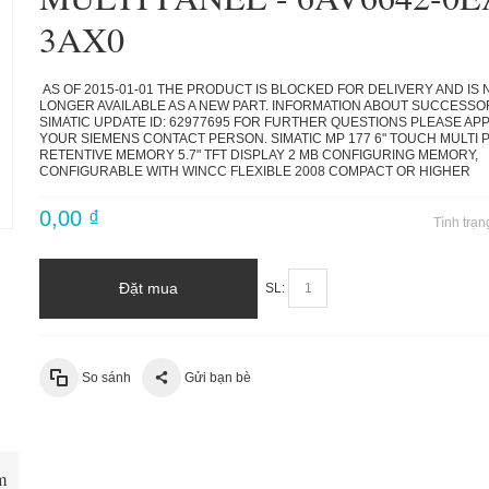
3AX0
AS OF 2015-01-01 THE PRODUCT IS BLOCKED FOR DELIVERY AND IS 
LONGER AVAILABLE AS A NEW PART. INFORMATION ABOUT SUCCESSO
SIMATIC UPDATE ID: 62977695 FOR FURTHER QUESTIONS PLEASE A
YOUR SIEMENS CONTACT PERSON. SIMATIC MP 177 6" TOUCH MULTI P
RETENTIVE MEMORY 5.7" TFT DISPLAY 2 MB CONFIGURING MEMORY,
CONFIGURABLE WITH WINCC FLEXIBLE 2008 COMPACT OR HIGHER
0,00 ₫
Tình trạn
Đặt mua
SL:
So sánh
Gửi bạn bè
m