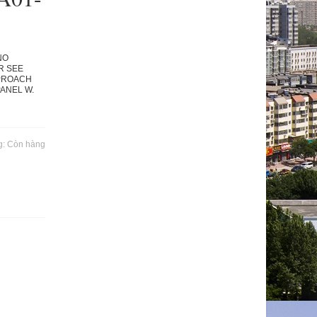
NO
R SEE
PPROACH
ANEL W.
g:
Còn hàng