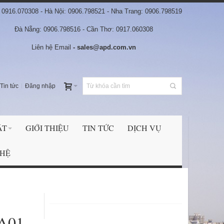
0916.070308 - Hà Nội: 0906.798521 - Nha Trang: 0906.798519
Đà Nẵng: 0906.798516 - Cần Thơ: 0917.060308
Liên hệ Email
- sales@apd.com.vn
Tin tức
Đăng nhập
ẬT
GIỚI THIỆU
TIN TỨC
DỊCH VỤ
 HỆ
A01-