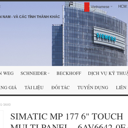
HCM: 
C
Vietnamese
N NAM - VÀ CÁC TỈNH THÀNH KHÁC
Quản trị shop
Tài khoản
N WEG
SCHNEIDER
BECKHOFF
DỊCH VỤ KỸ THU
NG GIÁ
TÀI LIỆU
ĐỐI TÁC
TUYỂN DỤNG
LIÊN
01-3AX0
SIMATIC MP 177 6" TOUCH
MULTI PANEL - 6AV6642-0E