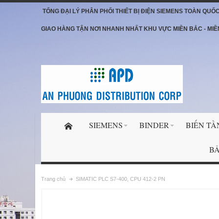
TỔNG ĐẠI LÝ PHÂN PHỐI THIẾT BỊ ĐIỆN SIEMENS TOÀN QUỐ
GIAO HÀNG TẬN NƠI NHANH NHẤT KHU VỰC MIỀN BẮC - MIỀ
SIEMENS
BINDER
BIẾN TẦ
BẢ
Trang chủ
SIMATIC PLC S7-400, CPU 412-2 PN