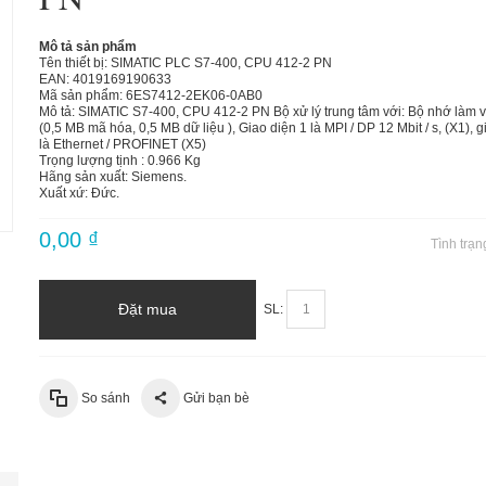
Mô tả sản phẩm
Tên thiết bị: SIMATIC PLC S7-400, CPU 412-2 PN
EAN: 4019169190633
Mã sản phẩm: 6ES7412-2EK06-0AB0
Mô tả: SIMATIC S7-400, CPU 412-2 PN Bộ xử lý trung tâm với: Bộ nhớ làm v
(0,5 MB mã hóa, 0,5 MB dữ liệu ), Giao diện 1 là MPI / DP 12 Mbit / s, (X1), g
là Ethernet / PROFINET (X5)
Trọng lượng tịnh : 0.966 Kg
Hãng sản xuất: Siemens.
Xuất xứ: Đức.
0,00 ₫
Tình trạn
Đặt mua
SL:
So sánh
Gửi bạn bè