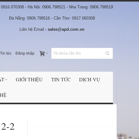
0916.070308 - Hà Nội: 0906.798521 - Nha Trang: 0906.798519
Đà Nẵng: 0906.798516 - Cần Thơ: 0917.060308
Liên hệ Email
- sales@apd.com.vn
Tin tức
Đăng nhập
ẬT
GIỚI THIỆU
TIN TỨC
DỊCH VỤ
 HỆ
2-2