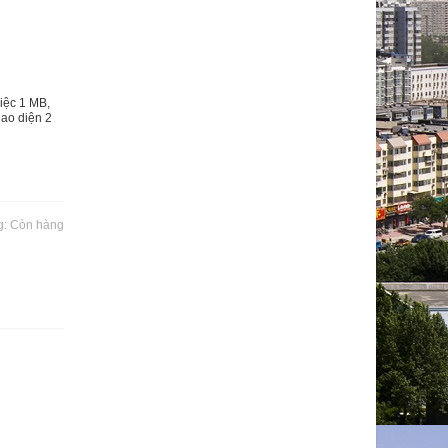
iệc 1 MB,
iao diện 2
g:
Còn hàng