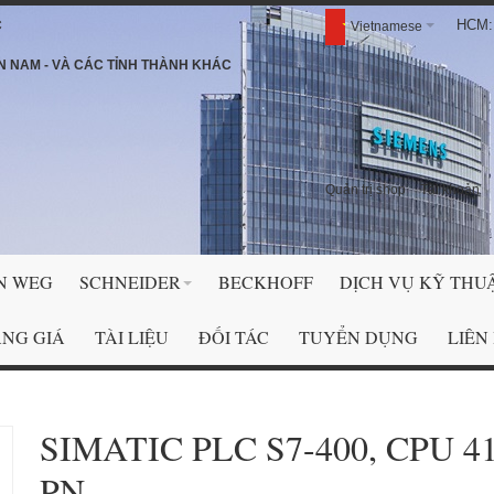
HCM: 
C
Vietnamese
N NAM - VÀ CÁC TỈNH THÀNH KHÁC
Quản trị shop
Tài khoản
N WEG
SCHNEIDER
BECKHOFF
DỊCH VỤ KỸ THU
NG GIÁ
TÀI LIỆU
ĐỐI TÁC
TUYỂN DỤNG
LIÊN
SIMATIC PLC S7-400, CPU 41
PN