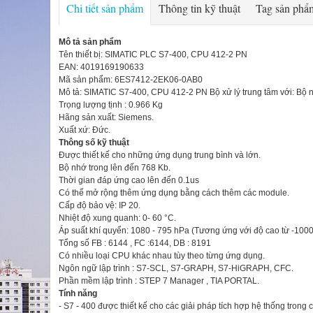
Chi tiết sản phẩm
Thông tin kỹ thuật
Tag sản phẩ
Mô tả sản phẩm
Tên thiết bị: SIMATIC PLC S7-400, CPU 412-2 PN
EAN: 4019169190633
Mã sản phẩm: 6ES7412-2EK06-0AB0
Mô tả: SIMATIC S7-400, CPU 412-2 PN Bộ xử lý trung tâm với: Bộ nhớ
Trọng lượng tịnh : 0.966 Kg
Hãng sản xuất: Siemens.
Xuất xứ: Đức.
Thông số kỹ thuật
Được thiết kế cho những ứng dụng trung bình và lớn.
Bộ nhớ trong lên đến 768 Kb.
Thời gian đáp ứng cao lên đến 0.1us
Có thể mở rộng thêm ứng dụng bằng cách thêm các module.
Cấp độ bảo vệ: IP 20.
Nhiệt độ xung quanh: 0- 60 °C.
Áp suất khí quyển: 1080 - 795 hPa (Tương ứng với độ cao từ -10
Tổng số FB : 6144 , FC :6144, DB : 8191
Có nhiều loại CPU khác nhau tùy theo từng ứng dụng.
Ngôn ngữ lập trình : S7-SCL, S7-GRAPH, S7-HiGRAPH, CFC.
Phần mềm lập trình : STEP 7 Manager , TIA PORTAL.
Tính năng
- S7 - 400 được thiết kế cho các giải pháp tích hợp hệ thống trong