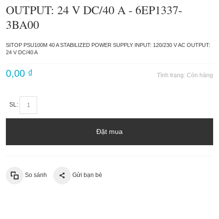
OUTPUT: 24 V DC/40 A - 6EP1337-
3BA00
SITOP PSU100M 40 A STABILIZED POWER SUPPLY INPUT: 120/230 V AC OUTPUT:
24 V DC/40 A
0,00 ₫
Tình trạng:
Còn hàng
SL:
Đặt mua
So sánh
Gửi bạn bè