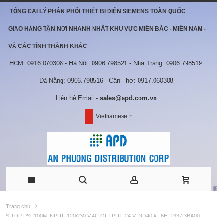
TỔNG ĐẠI LÝ PHÂN PHỐI THIẾT BỊ ĐIỆN SIEMENS TOÀN QUỐC
GIAO HÀNG TẬN NƠI NHANH NHẤT KHU VỰC MIỀN BẮC - MIỀN NAM -
VÀ CÁC TỈNH THÀNH KHÁC
HCM: 0916.070308 - Hà Nội: 0906.798521 - Nha Trang: 0906.798519
Đà Nẵng: 0906.798516 - Cần Thơ: 0917.060308
Liên hệ Email
- sales@apd.com.vn
Vietnamese
Trang chủ
SITOP PSU100M INPUT: 120/230 V AC OUTPUT: 24 V DC/40 A - 6EP1337-3BA00