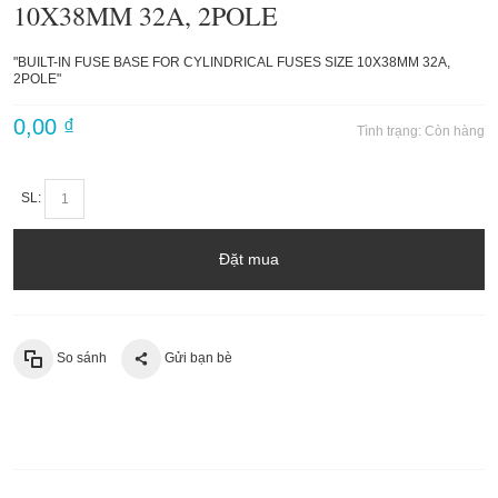
10X38MM 32A, 2POLE
"BUILT-IN FUSE BASE FOR CYLINDRICAL FUSES SIZE 10X38MM 32A,
2POLE"
0,00 ₫
Tình trạng:
Còn hàng
SL:
Đặt mua
So sánh
Gửi bạn bè